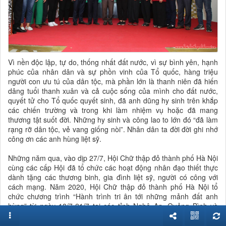
Vì nền độc lập, tự do, thống nhất đất nước, vì sự bình yên, hạnh
phúc của nhân dân và sự phồn vinh của Tổ quốc, hàng triệu
người con ưu tú của dân tộc, mà phần lớn là thanh niên đã hiến
dâng tuổi thanh xuân và cả cuộc sống của mình cho đất nước,
quyết tử cho Tổ quốc quyết sinh, đã anh dũng hy sinh trên khắp
các chiến trường và trong khi làm nhiệm vụ hoặc đã mang
thương tật suốt đời. Những hy sinh và công lao to lớn đó “đã làm
rạng rỡ dân tộc, vẻ vang giống nòi”. Nhân dân ta đời đời ghi nhớ
công ơn các anh hùng liệt sỹ.
Những năm qua, vào dịp 27/7, Hội Chữ thập đỏ thành phố Hà Nội
cùng các cấp Hội đã tổ chức các hoạt động nhân đạo thiết thực
dành tặng các thương binh, gia đình liệt sỹ, người có công với
cách mạng. Năm 2020, Hội Chữ thập đỏ thành phố Hà Nội tổ
chức chương trình “Hành trình tri ân tới những mảnh đất anh
hùng” từ ngày 18/7-21/7 tại các tỉnh Nghệ An, Quảng Bình và
Quảng Trị.