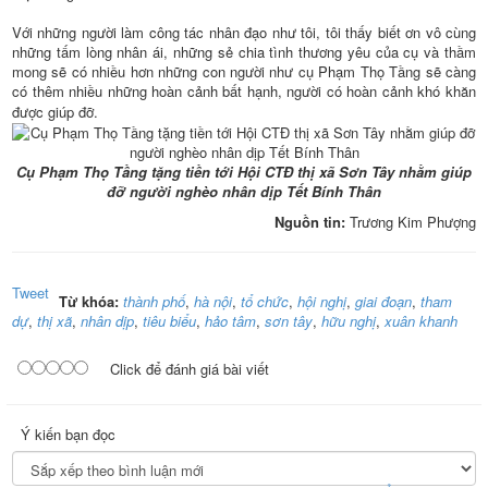
Với những người làm công tác nhân đạo như tôi, tôi thấy biết ơn vô cùng
những tấm lòng nhân ái, những sẻ chia tình thương yêu của cụ và thầm
mong sẽ có nhiều hơn những con người như cụ Phạm Thọ Tầng sẽ càng
có thêm nhiều những hoàn cảnh bất hạnh, người có hoàn cảnh khó khăn
được giúp đỡ.
Cụ Phạm Thọ Tầng tặng tiền tới Hội CTĐ thị xã Sơn Tây nhằm giúp
đỡ người nghèo nhân dịp Tết Bính Thân
Nguồn tin:
Trương Kim Phượng
Tweet
Từ khóa:
thành phố
,
hà nội
,
tổ chức
,
hội nghị
,
giai đoạn
,
tham
dự
,
thị xã
,
nhân dịp
,
tiêu biểu
,
hảo tâm
,
sơn tây
,
hữu nghị
,
xuân khanh
Click để đánh giá bài viết
Ý kiến bạn đọc