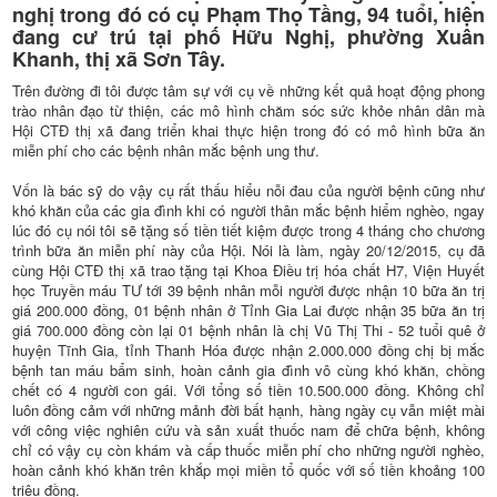
nghị trong đó có cụ Phạm Thọ Tầng, 94 tuổi, hiện
đang cư trú tại phố Hữu Nghị, phường Xuân
Khanh, thị xã Sơn Tây.
Trên đường đi tôi được tâm sự với cụ về những kết quả hoạt động phong
trào nhân đạo từ thiện, các mô hình chăm sóc sức khỏe nhân dân mà
Hội CTĐ thị xã đang triển khai thực hiện trong đó có mô hình bữa ăn
miễn phí cho các bệnh nhân mắc bệnh ung thư.
Vốn là bác sỹ do vậy cụ rất thấu hiểu nỗi đau của người bệnh cũng như
khó khăn của các gia đình khi có người thân mắc bệnh hiểm nghèo, ngay
lúc đó cụ nói tôi sẽ tặng số tiền tiết kiệm được trong 4 tháng cho chương
trình bữa ăn miễn phí này của Hội. Nói là làm, ngày 20/12/2015, cụ đã
cùng Hội CTĐ thị xã trao tặng tại Khoa Điều trị hóa chất H7, Viện Huyết
học Truyền máu TƯ tới 39 bệnh nhân mỗi người được nhận 10 bữa ăn trị
giá 200.000 đồng, 01 bệnh nhân ở Tỉnh Gia Lai được nhận 35 bữa ăn trị
giá 700.000 đồng còn lại 01 bệnh nhân là chị Vũ Thị Thi - 52 tuổi quê ở
huyện Tĩnh Gia, tỉnh Thanh Hóa được nhận 2.000.000 đồng chị bị mắc
bệnh tan máu bẩm sinh, hoàn cảnh gia đình vô cùng khó khăn, chồng
chết có 4 người con gái. Với tổng số tiền 10.500.000 đồng. Không chỉ
luôn đồng cảm với những mảnh đời bất hạnh, hàng ngày cụ vẫn miệt mài
với công việc nghiên cứu và sản xuất thuốc nam để chữa bệnh, không
chỉ có vậy cụ còn khám và cấp thuốc miễn phí cho những người nghèo,
hoàn cảnh khó khăn trên khắp mọi miền tổ quốc với số tiền khoảng 100
triệu đồng.