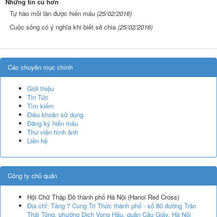
Những tin cũ hơn
Tự hào mỗi lần được hiến máu
(25/02/2016)
Cuộc sống có ý nghĩa khi biết sẻ chia
(25/02/2016)
Các chuyên mục chính
Giới thiệu
Tin Tức
Tìm kiếm
Điều khoản sử dụng
Đăng ký hiến máu
Thư viện hình ảnh
Liên hệ
Công ty chủ quản
Hội Chữ Thập Đỏ thành phố Hà Nội
(
Hanoi Red Cross
)
Địa chỉ:
Tầng 7 Cung Tri Thức thành phố - số 80 đường Trần
Thái Tông, phường Dịch Vọng Hậu, quận Cầu Giấy, Hà Nội