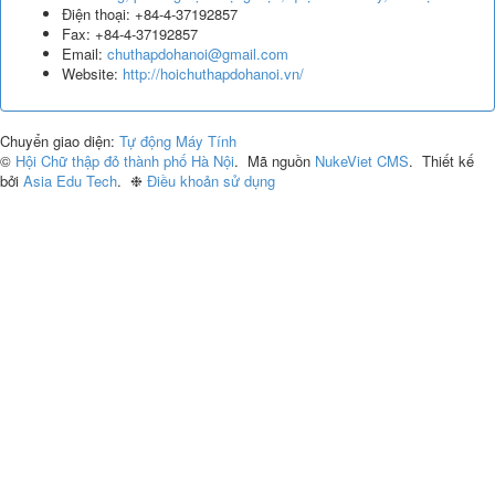
Điện thoại:
+84-4-37192857
Fax:
+84-4-37192857
Email:
chuthapdohanoi@gmail.com
Website:
http://hoichuthapdohanoi.vn/
Chuyển giao diện:
Tự động
Máy Tính
©
Hội Chữ thập đỏ thành phố Hà Nội
.
Mã nguồn
NukeViet CMS
.
Thiết kế
bởi
Asia Edu Tech
.
❉
Điều khoản sử dụng