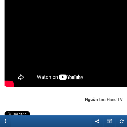
aa
Nguồn tin:
HanoiTV
Từ khóa:
cán bộ
,
thành phố
,
hà nội
,
chương trình
,
thời sự
,