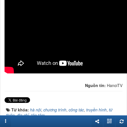
ssss
Nguồn tin:
HanoiTV
Từ khóa:
hà nội
,
chương trình
,
công tác
,
truyền hình
,
từ
thiện
,
địa chỉ
,
tận tâm