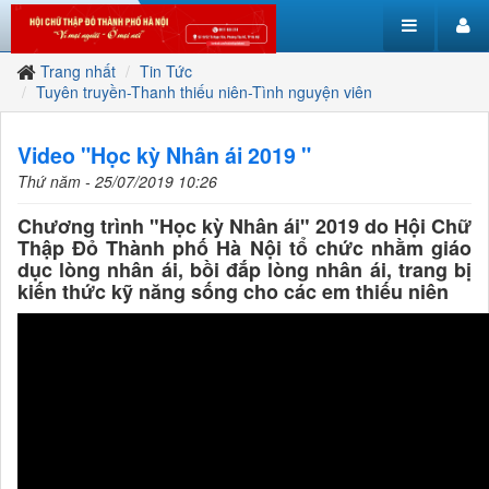
Trang nhất
Tin Tức
Tuyên truyền-Thanh thiếu niên-Tình nguyện viên
Video "Học kỳ Nhân ái 2019 "
Thứ năm - 25/07/2019 10:26
Chương trình "Học kỳ Nhân ái" 2019 do Hội Chữ
Thập Đỏ Thành phố Hà Nội tổ chức nhằm giáo
dục lòng nhân ái, bồi đắp lòng nhân ái, trang bị
kiến thức kỹ năng sống cho các em thiếu niên