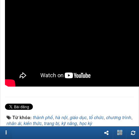
fff
Từ khóa:
thành phố
,
hà nội
,
giáo dục
,
tổ chức
,
chương trình
,
nhân ái
,
kiến thức
,
trang bị
,
kỹ năng
,
học kỳ
Click để đánh giá bài viết