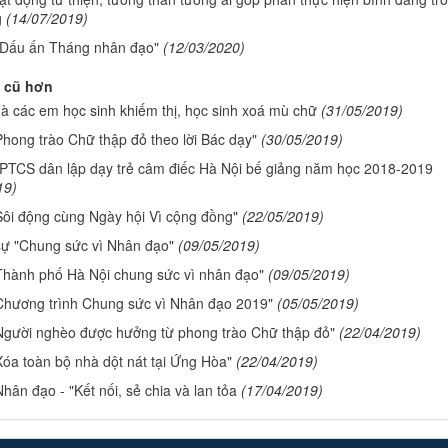
g
(14/07/2019)
"Dấu ấn Tháng nhân đạo"
(12/03/2020)
 cũ hơn
à các em học sinh khiếm thị, học sinh xoá mù chữ
(31/05/2019)
Phong trào Chữ thập đỏ theo lời Bác dạy"
(30/05/2019)
PTCS dân lập dạy trẻ câm điếc Hà Nội bế giảng năm học 2018-2019
19)
Sôi động cùng Ngày hội Vì cộng đồng"
(22/05/2019)
ự "Chung sức vì Nhân đạo"
(09/05/2019)
Thành phố Hà Nội chung sức vì nhân đạo"
(09/05/2019)
Chương trình Chung sức vì Nhân đạo 2019"
(05/05/2019)
Người nghèo được hưởng từ phong trào Chữ thập đỏ"
(22/04/2019)
Xóa toàn bộ nhà dột nát tại Ứng Hòa"
(22/04/2019)
ân đạo - "Kết nối, sẻ chia và lan tỏa
(17/04/2019)