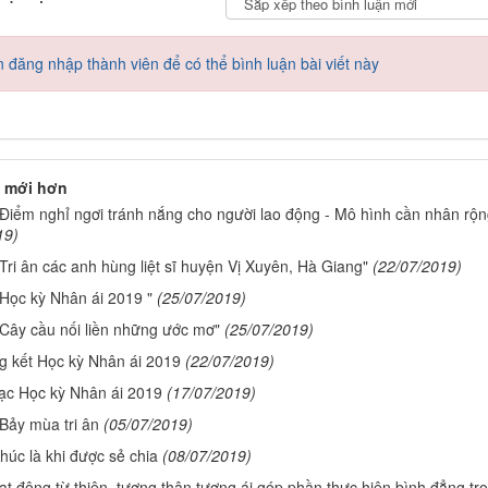
 đăng nhập thành viên để có thể bình luận bài viết này
 mới hơn
"Điểm nghỉ ngơi tránh nắng cho người lao động - Mô hình cần nhân rộn
19)
Tri ân các anh hùng liệt sĩ huyện Vị Xuyên, Hà Giang"
(22/07/2019)
"Học kỳ Nhân ái 2019 "
(25/07/2019)
"Cây cầu nối liền những ước mơ"
(25/07/2019)
g kết Học kỳ Nhân ái 2019
(22/07/2019)
ạc Học kỳ Nhân ái 2019
(17/07/2019)
Bảy mùa tri ân
(05/07/2019)
úc là khi được sẻ chia
(08/07/2019)
t động từ thiện, tương thân tương ái góp phần thực hiện bình đẳng tr