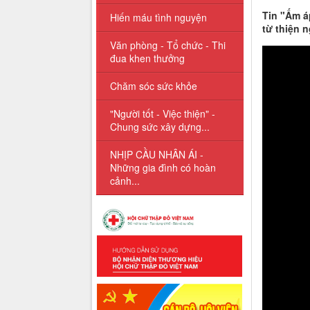
Tin "Ấm á
Hiến máu tình nguyện
từ thiện 
Văn phòng - Tổ chức - Thi
đua khen thưởng
Chăm sóc sức khỏe
"Người tốt - Việc thiện" -
Chung sức xây dựng...
NHỊP CẦU NHÂN ÁI -
Những gia đình có hoàn
cảnh...