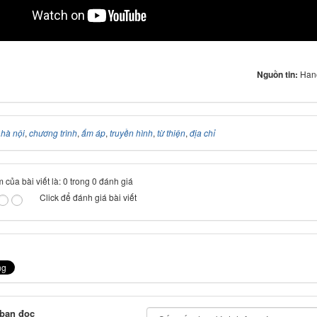
oooo
Nguồn tin:
Han
:
hà nội
,
chương trình
,
ấm áp
,
truyền hình
,
từ thiện
,
địa chỉ
 của bài viết là: 0 trong 0 đánh giá
Click để đánh giá bài viết
 bạn đọc