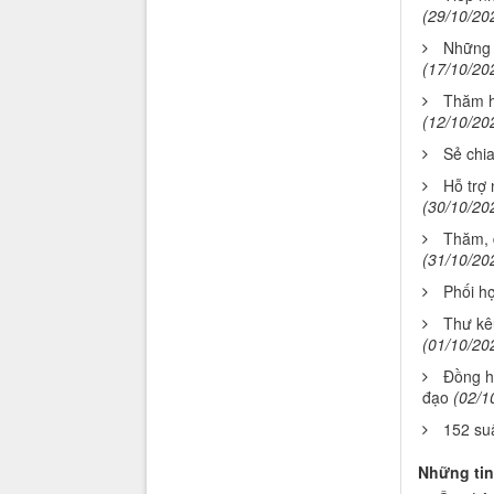
(29/10/20
Những 
(17/10/20
Thăm hỏ
(12/10/20
Sẻ chi
Hỗ trợ 
(30/10/20
Thăm, 
(31/10/20
Phối h
Thư kêu
(01/10/20
Đồng h
đạo
(02/1
152 su
Những tin