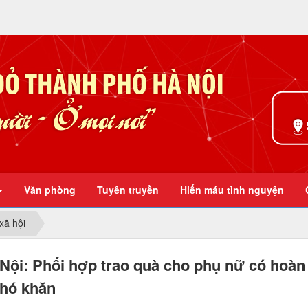
Ở mọi nơi
Văn phòng
Tuyên truyền
Hiến máu tình nguyện
xã hội
Nội: Phối hợp trao quà cho phụ nữ có hoàn
hó khăn