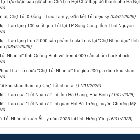
Tự Lực được bầu giữ chức Chủ tịch Hội Chữ thập đỏ thành phố Hà Nội
25)
n ái, Chợ Tết 0 Đồng - Trao Tâm ý, Gắn kết Tết diệu kỳ
(04/01/2025)
ội: Trao tặng 100 suất quà Tết tại TP Sông Công, tỉnh Thái Nguyên
25)
ội: Trao tặng trên 2.000 sản phẩm LocknLock tại "Chợ Nhân đạo" tỉnh
yên
(06/01/2025)
"Tết Nhân ái" tỉnh Quảng Bình với trên 4.000 sản phẩm LocknLock
25)
húc Thọ: Tổ chức "Chợ Tết Nhân ái" trợ giúp 200 gia đình khó khăn
25)
ời khó khăn tham dự Chợ Tết nhân ái
(11/01/2025)
ội: Trao quà "Tết Nhân ái" tại tỉnh Hà Giang, Hòa Bình
(11/01/2025)
ội: Trao quà "Tết Nhân ái" tại quận Hai Bà Trưng, huyện Chương Mỹ
25)
à Tết Nhân ái xuân Ất Tỵ năm 2025 tại tỉnh Hưng Yên
(16/01/2025)