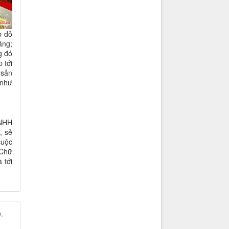
p đỏ
ằng;
g đó
 tới
 sản
 như
TNHH
, sẻ
cuộc
 Chữ
 tới
h
,