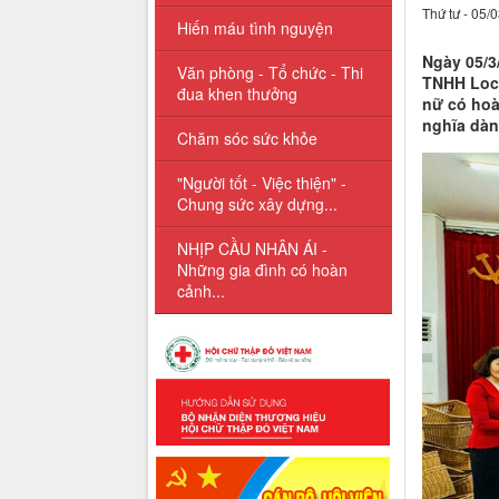
Thứ tư - 05/
Hiến máu tình nguyện
Ngày 05/3
Văn phòng - Tổ chức - Thi
TNHH Lock
đua khen thưởng
nữ có hoà
nghĩa dàn
Chăm sóc sức khỏe
"Người tốt - Việc thiện" -
Chung sức xây dựng...
NHỊP CẦU NHÂN ÁI -
Những gia đình có hoàn
cảnh...