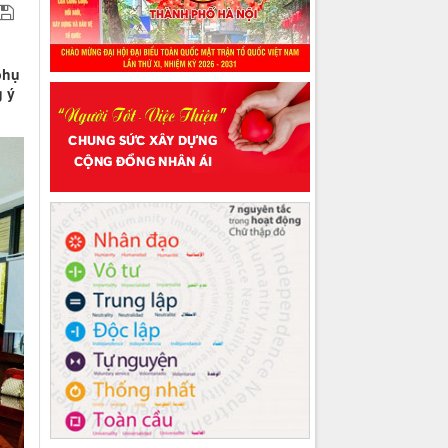
phụ
g ý