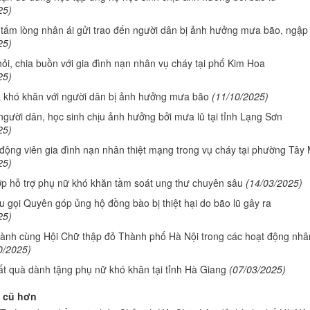
25)
tấm lòng nhân ái gửi trao đến người dân bị ảnh hưởng mưa bão, ngập 
25)
i, chia buồn với gia đình nạn nhân vụ cháy tại phố Kim Hoa
25)
a khó khăn với người dân bị ảnh hưởng mưa bão
(11/10/2025)
người dân, học sinh chịu ảnh hưởng bởi mưa lũ tại tỉnh Lạng Sơn
25)
động viên gia đình nạn nhân thiệt mạng trong vụ cháy tại phường Tây
25)
ợp hỗ trợ phụ nữ khó khăn tầm soát ung thư chuyên sâu
(14/03/2025)
 gọi Quyên góp ủng hộ đồng bào bị thiệt hại do bão lũ gây ra
25)
ành cùng Hội Chữ thập đỏ Thành phố Hà Nội trong các hoạt động nhâ
0/2025)
ất quà dành tặng phụ nữ khó khăn tại tỉnh Hà Giang
(07/03/2025)
 cũ hơn