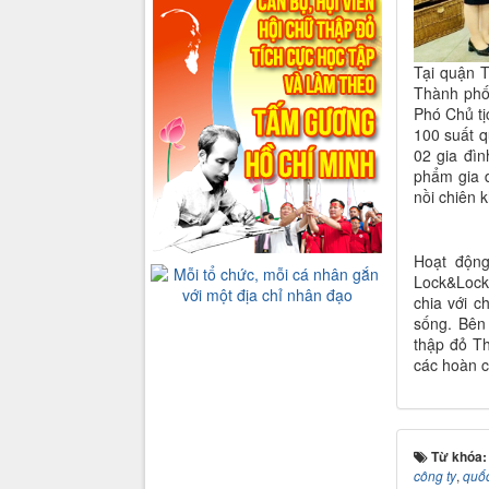
Tại quận 
Thành phố
Phó Chủ tị
100 suất q
02 gia đì
phẩm gia 
nồi chiên 
Hoạt độn
Lock&Lock 
chia với c
sống. Bên
thập đỏ Th
các hoàn c
Từ khóa
công ty
,
quốc