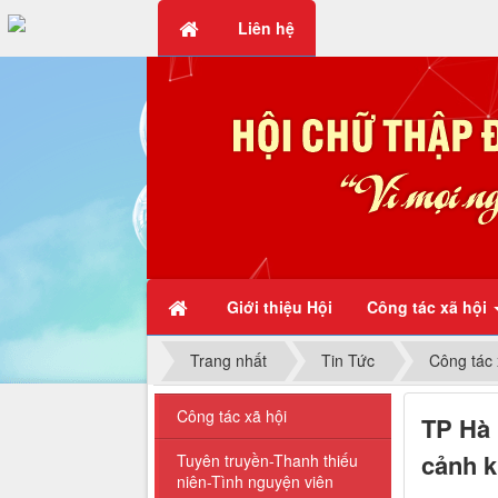
Liên hệ
Chữ thập đỏ - Vì mọi người, 
Giới thiệu Hội
Công tác xã hội
Trang nhất
Tin Tức
Công tác 
Công tác xã hội
TP Hà 
cảnh k
Tuyên truyền-Thanh thiếu
niên-Tình nguyện viên