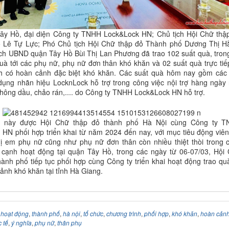
Tây Hồ, đại diện Công ty TNHH Lock&Lock HN; Chủ tịch Hội Chữ thậ
 Lê Tự Lực; Phó Chủ tịch Hội Chữ thập đỏ Thành phố Dương Thị H
ch UBND quận Tây Hồ Bùi Thị Lan Phương đã trao 102 suất quà, tron
uà tới các phụ nữ, phụ nữ đơn thân khó khăn và 02 suất quà trực tiếp
nh có hoàn cảnh đặc biệt khó khăn. Các suất quà hôm nay gồm các
dụng nhãn hiệu LocknLock hỗ trợ trong công việc nội trợ hàng ngày
không dầu, chảo rán,.... do Công ty TNHH Lock&Lock HN hỗ trợ.
g này được Hội Chữ thập đỏ thành phố Hà Nội cùng Công ty 
HN phối hợp triển khai từ năm 2024 đến nay, với mục tiêu động viên
hị em phụ nữ cũng như phụ nữ đơn thân còn nhiều thiệt thòi trong 
 cạnh hoạt động tại quận Tây Hồ, trong các ngày từ 06-07/03, Hội
ành phố tiếp tục phối hợp cùng Công ty triển khai hoạt động trao quà
ảnh khó khăn tại tỉnh Hà Giang.
:
hoạt động
,
thành phố
,
hà nội
,
tổ chức
,
chương trình
,
phối hợp
,
khó khăn
,
hoàn cản
 tế
,
ý nghĩa
,
phụ nữ
,
thân phụ