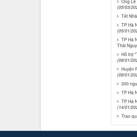
Ông Lê 
(05/03/20
Tết Nhâ
TP Hà N
(05/01/20
TP Hà N
Thái Ngu
Hỗ trợ 
(08/01/20
Huyện P
(09/01/20
200 ngư
TP Hà N
TP Hà N
(14/01/20
Trao qu