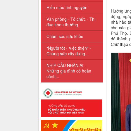
Hiến máu tình nguyện
Hướng ứng
động, ngày
Văn phòng - Tổ chức - Thi
nhà hảo t
đua khen thưởng
cho các g
Phú Thọ. 
Chăm sóc sức khỏe
đỏ thành 
Chữ thập đ
"Người tốt - Việc thiện" -
Chung sức xây dựng...
NHỊP CẦU NHÂN ÁI -
Những gia đình có hoàn
cảnh...