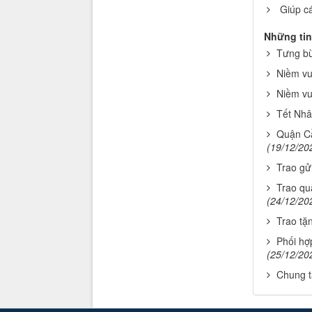
Giúp c
Những tin
Tưng bừ
Niềm vu
Niềm vu
Tết Nhâ
Quận Cầ
(19/12/20
Trao gử
Trao quà
(24/12/20
Trao tặn
Phối hợ
(25/12/20
Chung t