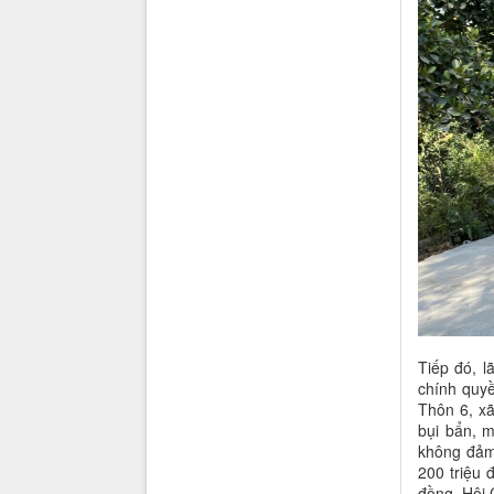
Tiếp đó, 
chính quy
Thôn 6, x
bụi bẩn, m
không đảm 
200 triệu 
đồng, Hội 