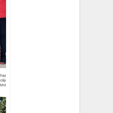
thay
 cấp
 khó