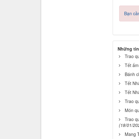
Bạn cần
Những tin
Trao qu
Tết ấm
Bánh c
Tết Nhâ
Tết Nh
Trao qu
Món qu
Trao q
(18/01/20
Mang T