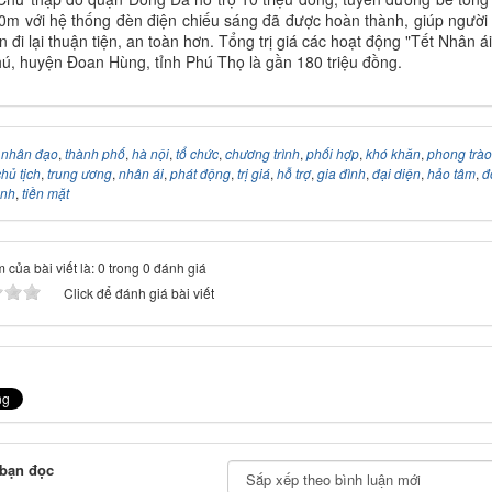
0m với hệ thống đèn điện chiếu sáng đã được hoàn thành, giúp người
n đi lại thuận tiện, an toàn hơn. Tổng trị giá các hoạt động "Tết Nhân ái
ú, huyện Đoan Hùng, tỉnh Phú Thọ là gần 180 triệu đồng.
:
nhân đạo
,
thành phố
,
hà nội
,
tổ chức
,
chương trình
,
phối hợp
,
khó khăn
,
phong trào
hủ tịch
,
trung ương
,
nhân ái
,
phát động
,
trị giá
,
hỗ trợ
,
gia đình
,
đại diện
,
hảo tâm
,
đ
ành
,
tiền mặt
 của bài viết là: 0 trong 0 đánh giá
Click để đánh giá bài viết
 bạn đọc