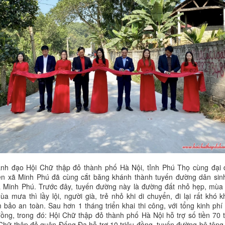
lãnh đạo Hội Chữ thập đỏ thành phố Hà Nội, tỉnh Phú Thọ cùng đại 
ền xã Minh Phú đã cùng cắt băng khánh thành tuyến đường dân sinh
ã Minh Phú. Trước đây, tuyến đường này là đường đất nhỏ hẹp, mùa
ùa mưa thì lầy lội, người già, trẻ nhỏ khi di chuyển, đi lại rất khó k
bảo an toàn. Sau hơn 1 tháng triển khai thi công, với tổng kinh phí
đồng, trong đó: Hội Chữ thập đỏ thành phố Hà Nội hỗ trợ số tiền 70 t
Chữ thập đỏ quận Đống Đa hỗ trợ 10 triệu đồng, tuyến đường bê tông