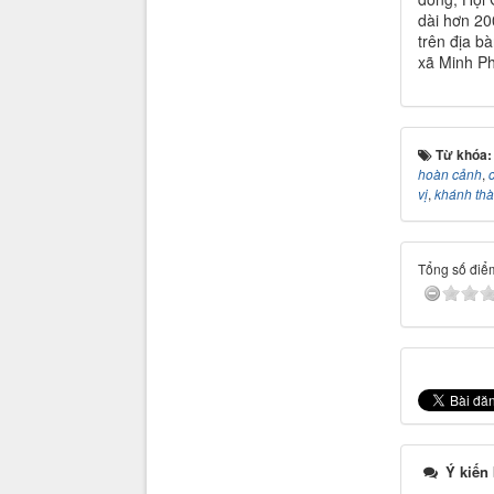
dài hơn 20
trên địa bà
xã Minh Ph
Từ khóa
hoàn cảnh
,
c
vị
,
khánh th
Tổng số điểm
Ý kiến