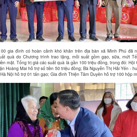
100 gia đình có hoàn cảnh khó khăn trên địa bàn xã Minh Phú đã 
uất quà do Chương trình trao tặng, mỗi suất gồm gạo, sữa, mứt Tế
iền mặt. Tổng trị giá các suất quà là gần 100 triệu đồng, trong đó: Hội
ận Hoàng Mai hỗ trợ số tiền 50 triệu đồng; Bà Nguyễn Thị Hải Yến - h
 Hà Nội hỗ trợ 01 tấn gạo; Gia đình Thiện Tâm Duyên hỗ trợ 100 hộp m