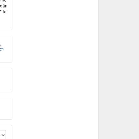
 dân
" tại
,
ơn