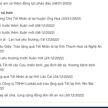
ác em có thêm động lực phấn đấu
(08/01/2023)
 cũ hơn
ng Chợ Tết Nhân ái tại huyện Ứng Hoà
(03/01/2023)
i trước thềm Xuân mới
(08/12/2022)
i trước thềm Xuân mới
(08/12/2022)
n ái - Lan toả yêu thương
(16/12/2022)
u Giấy: Trao tặng quà Tết Nhân ái tại tỉnh Thanh Hoá và Nghệ An
22)
i yêu thương trước Xuân mới
(23/12/2022)
 Tết tới các Cựu chiến binh, gia đình liệt sỹ, thương bệnh binh
22)
g quà Tết Nhân ái tại tỉnh Lào Cai
(24/12/2022)
p Công ty TNHH Lock&Lock trao tặng quà Tết tại tỉnh Yên Bái
22)
ay sẻ chia, cùng cộng đồng đón tết an vui
(30/12/2022)