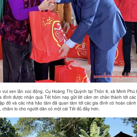
 vui xen lẫn xúc động, Cụ Hoàng Thị Quỳnh tại Thôn 8, xã Minh Phú 
a đình được nhận quà Tết hôm nay gửi lời cảm ơn chân thành tới các
ập đỏ và các nhà hảo tâm đã quan tâm tới các gia đình có hoàn cảnh
ã, chăm lo cho người dân có một cái Tết đủ đầy hơn.