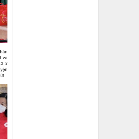
nhận
t và
 Chữ
uyện
ứt.