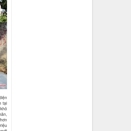
diện
 tại
 khô
hăn,
 hơn
riệu
 mới