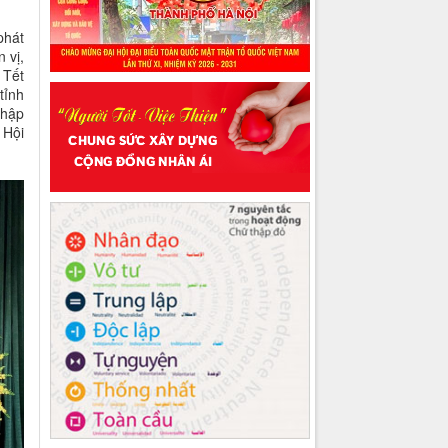
phát
 vị,
 Tết
tỉnh
thập
 Hội