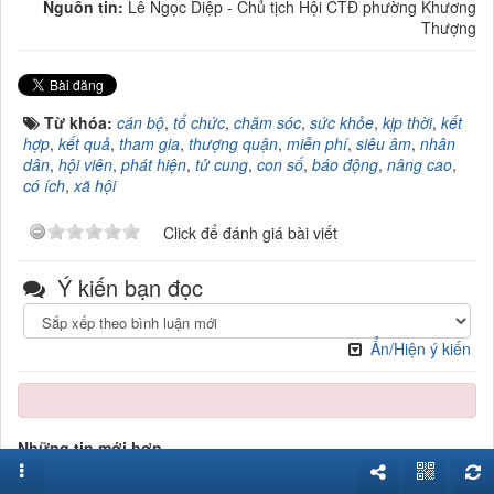
Nguồn tin:
Lê Ngọc Diệp - Chủ tịch Hội CTĐ phường Khương
Thượng
Từ khóa:
cán bộ
,
tổ chức
,
chăm sóc
,
sức khỏe
,
kịp thời
,
kết
hợp
,
kết quả
,
tham gia
,
thượng quận
,
miễn phí
,
siêu âm
,
nhân
dân
,
hội viên
,
phát hiện
,
tử cung
,
con số
,
báo động
,
nâng cao
,
có ích
,
xã hội
Click để đánh giá bài viết
Ý kiến bạn đọc
Ẩn/Hiện ý kiến
Những tin mới hơn
Hội thi tìm hiểu về phong trào Hội Chữ thập đỏ và sơ cấp cứu
khối các trường Trung học sơ sở trên địa bàn huyện Phúc Thọ