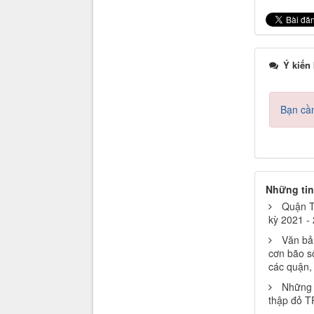
Ý kiến
Bạn cần
Những tin
Quận T
kỳ 2021 -
Văn bả
cơn bão s
các quận, 
Những 
thập đỏ T