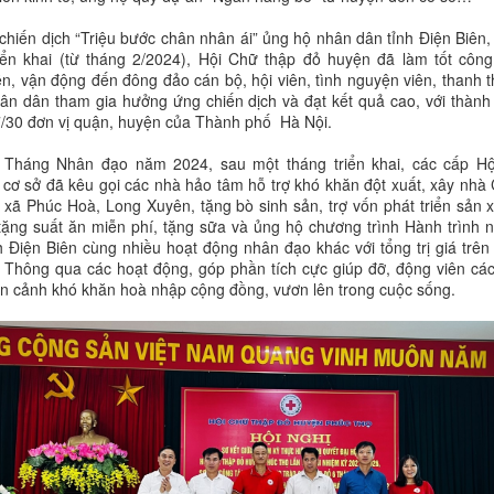
chiến dịch “Triệu bước chân nhân ái” ủng hộ nhân dân tỉnh Điện Biên,
iển khai (từ tháng 2/2024), Hội Chữ thập đỏ huyện đã làm tốt công
ền, vận động đến đông đảo cán bộ, hội viên, tình nguyện viên, thanh t
ân dân tham gia hưởng ứng chiến dịch và đạt kết quả cao, với thành 
/30 đơn vị quận, huyện của Thành phố Hà Nội.
 Tháng Nhân đạo năm 2024, sau một tháng triển khai, các cấp Hộ
cơ sở đã kêu gọi các nhà hảo tâm hỗ trợ khó khăn đột xuất, xây nhà
i xã Phúc Hoà, Long Xuyên, tặng bò sinh sản, trợ vốn phát triển sản x
tặng suất ăn miễn phí, tặng sữa và ủng hộ chương trình Hành trình 
nh Điện Biên cùng nhiều hoạt động nhân đạo khác với tổng trị giá trên
. Thông qua các hoạt động, góp phần tích cực giúp đỡ, động viên các
n cảnh khó khăn hoà nhập cộng đồng, vươn lên trong cuộc sống.