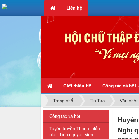
Liên hệ
Chữ thập đỏ - Vì mọi người, 
Giới thiệu Hội
Công tác xã hội
Trang nhất
Tin Tức
Văn phòng
Công tác xã hội
Huyện 
Nghị q
Tuyên truyền-Thanh thiếu
niên-Tình nguyện viên