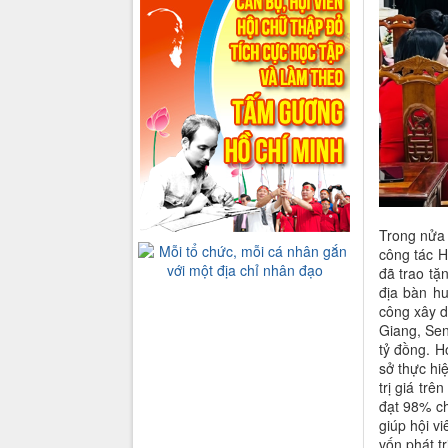
Trong nửa 
công tác H
đã trao tặ
địa bàn hu
công xây d
Giang, Sen
tỷ đồng. 
sở thực hi
trị giá tr
đạt 98% ch
giúp hội v
vốn phát t