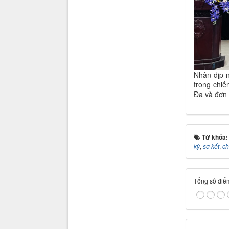
Nhân dịp n
trong chi
Đa và đơn
Từ khóa
kỳ
,
sơ kết
,
ch
Tổng số điểm