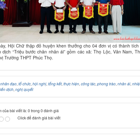
ày, Hội Chữ thập đỏ huyện khen thưởng cho 04 đơn vị có thành tích
ến dịch “Triệu bước chân nhân ái” gồm các xã: Thọ Lộc, Vân Nam, T
 vị Trường THPT Phúc Thọ.
:
nhân đạo
,
tổ chức
,
hội nghị
,
tổng kết
,
thực hiện
,
công tác
,
phong trào
,
nhân ái
,
nhi
iến dịch
,
nghị quyết
 của bài viết là: 0 trong 0 đánh giá
Click để đánh giá bài viết