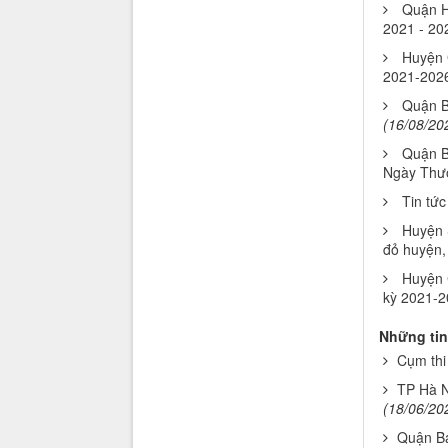
Quận H
2021 - 20
Huyện G
2021-202
Quận B
(16/08/20
Quận B
Ngày Thươ
Tin tứ
Huyện S
đỏ huyện,
Huyện 
kỳ 2021-2
Những tin
Cụm thi
TP Hà N
(18/06/20
Quận Ba