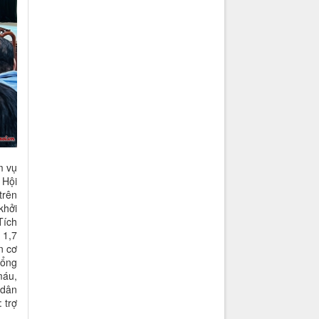
m vụ
 Hội
trên
khởi
Tích
 1,7
n cơ
tổng
máu,
 dân
 trợ