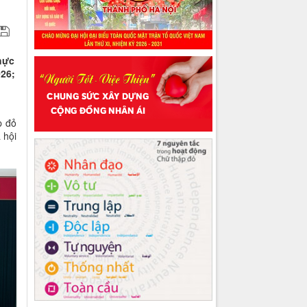
hực
026;
p đỏ
 hội