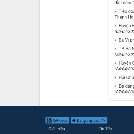
đầu năm 
Tiếp đo
Thanh Hoá
Huyện Đ
(05/04/20
Ba Vì p
TP Hà N
(22/04/20
Huyện C
(24/04/20
Hội Chữ
Đa dạng
(27/04/20
QR-code
Đang truy cập: 47
Giới thiệu
Tin Tức