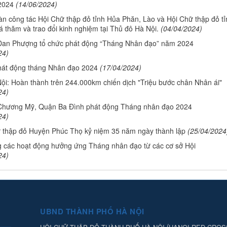
2024
(14/06/2024)
àn công tác Hội Chữ thập đỏ tỉnh Hủa Phăn, Lào và Hội Chữ thập đỏ tỉ
 thăm và trao đổi kinh nghiệm tại Thủ đô Hà Nội.
(04/04/2024)
an Phượng tổ chức phát động “Tháng Nhân đạo” năm 2024
24)
hát động tháng Nhân đạo 2024
(17/04/2024)
ội: Hoàn thành trên 244.000km chiến dịch "Triệu bước chân Nhân ái"
24)
hương Mỹ, Quận Ba Đình phát động Tháng nhân đạo 2024
24)
 thập đỏ Huyện Phúc Thọ kỷ niệm 35 năm ngày thành lập
(25/04/2024
 các hoạt động hưởng ứng Tháng nhân đạo từ các cơ sở Hội
24)
UBND THÀNH PHỐ HÀ NỘI
(
HỘI CHỮ THẬP ĐỎ THÀNH PHỐ HÀ NỘI
HANOI RED CROS