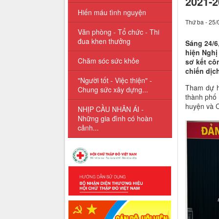
2021-2
Hiến máu tình nguyện
Thứ ba - 25/
Văn phòng - Tổ chức - Thi
đua khen thưởng
Sáng 24/6
hiện Nghị
Chăm sóc sức khỏe
sơ kết cô
chiến dịc
"Người tốt - Việc thiện" -
Tham dự h
Chung sức xây dựng...
thành phố 
huyện và C
NHỊP CẦU NHÂN ÁI -
Những gia đình có hoàn
cảnh...