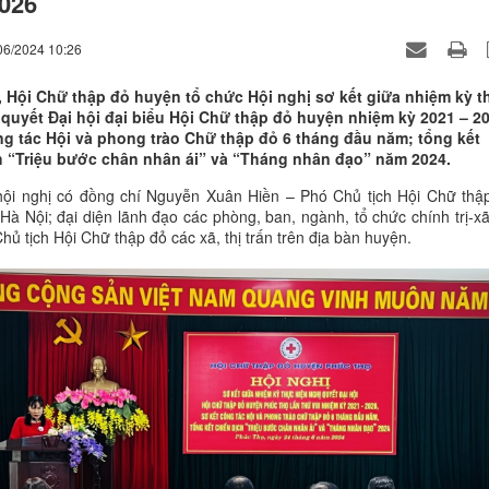
026
06/2024 10:26
, Hội Chữ thập đỏ huyện tổ chức Hội nghị sơ kết giữa nhiệm kỳ t
 quyết Đại hội đại biểu Hội Chữ thập đỏ huyện nhiệm kỳ 2021 – 2
ng tác Hội và phong trào Chữ thập đỏ 6 tháng đầu năm; tổng kết
h “Triệu bước chân nhân ái” và “Tháng nhân đạo” năm 2024.
ội nghị có đồng chí Nguyễn Xuân Hiền – Phó Chủ tịch Hội Chữ thậ
Hà Nội; đại diện lãnh đạo các phòng, ban, ngành, tổ chức chính trị-xã
hủ tịch Hội Chữ thập đỏ các xã, thị trấn trên địa bàn huyện.