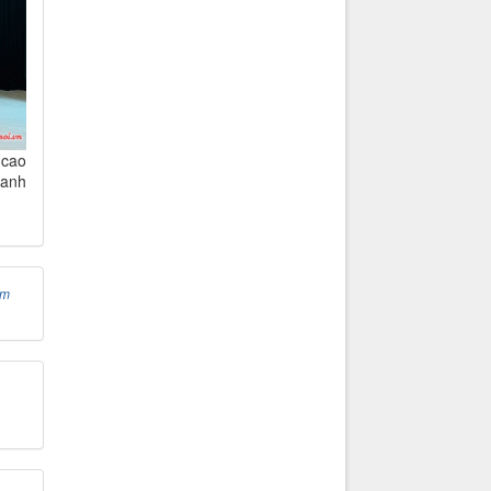
 cao
hanh
ệm