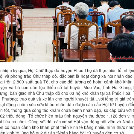
nhiệm kỳ qua, Hội Chữ thập đỏ huyện Phúc Thọ đã thực hiện tốt nhiệ
ội và phong trào Chữ thập đỏ, đặc biệt là hoạt động xã hội nhân đạo.
ng trên 2.800 suất quà Tết cho các đối tượng có hoàn cảnh khó khăn 
yện và bà con dân tộc thiểu số tại huyện Mèo Vạc, tỉnh Hà Giang; 
ựng, bàn giao nhà Chữ thập đỏ cho 03 hộ khó khăn tại xã Phúc Hoà, 
 Phương; trao quà và xe lăn cho người khuyết tật…với tổng trị giá trên
Hoạt động chăm sóc sức khỏe nhân dân được các cấp Hội từ huyện đế
ện tốt, thông qua công tác khám chữa bệnh nhân đạo, sơ cấp cứu với 
ên 62 triệu đồng. Tổ chức hiến máu tình nguyện thu được 1.128 đơn vị 
ỉ tiêu cả năm. Cùng với đó, các cơ sở Hội vận động hội viên và Nhân
iên có hoàn cảnh khó khăn phát triển kinh tế bằng nhiều hình thức như:
riển kinh tế, ủng hộ quỹ dự án “Ngân hàng bò” từ huyện đến cơ sở…