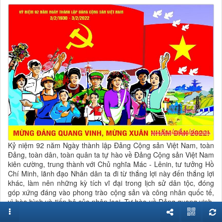
Kỷ niệm 92 năm Ngày thành lập Đảng Cộng sản Việt Nam, toàn
Đảng, toàn dân, toàn quân ta tự hào về Đảng Cộng sản Việt Nam
kiên cường, trung thành với Chủ nghĩa Mác - Lênin, tư tưởng Hồ
Chí Minh, lãnh đạo Nhân dân ta đi từ thắng lợi này đến thắng lợi
khác, làm nên những kỳ tích vĩ đại trong lịch sử dân tộc, đóng
góp xứng đáng vào phong trào cộng sản và công nhân quốc tế,
vì hòa bình và tiến bộ của nhân loại. Tự hào về Đảng quang vinh,
Bác Hồ vĩ đại, mỗi cán bộ, đảng viên và mỗi người dân Việt Nam
càng thấy rõ hơn trách nhiệm của mình, nguyện đi theo Đảng,