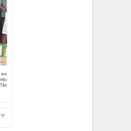
0 em
riệu
 Tân
,
kỹ