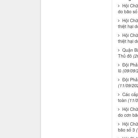
Hội Chữ 
do bão số
Hội Chữ
thiệt hại 
Hội Chữ
thiệt hại d
Quận Bắ
Thủ đô
(2
Đội Phả
lũ
(09/09/
Đội Phả
(11/09/20
Các cấp
toàn
(11/
Hội Chữ 
do cơn bã
Hội Chữ
bão số 3