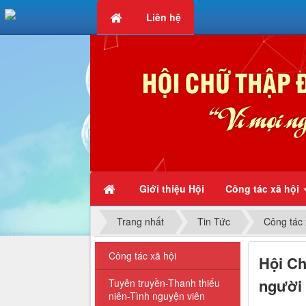
Liên hệ
Chữ thập đỏ - Vì mọi người, 
Giới thiệu Hội
Công tác xã hội
Trang nhất
Tin Tức
Công tác 
Công tác xã hội
Hội Ch
người 
Tuyên truyền-Thanh thiếu
niên-Tình nguyện viên