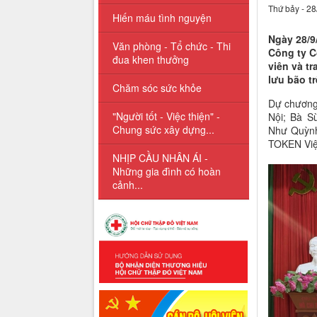
Thứ bảy - 28
Hiến máu tình nguyện
Ngày 28/9
Văn phòng - Tổ chức - Thi
Công ty C
đua khen thưởng
viên và t
lưu bão tr
Chăm sóc sức khỏe
Dự chương 
"Người tốt - Việc thiện" -
Nội; Bà S
Chung sức xây dựng...
Như Quỳnh
TOKEN Việt
NHỊP CẦU NHÂN ÁI -
Những gia đình có hoàn
cảnh...