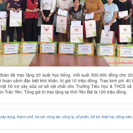
 đoàn đã trao tặng 20 suất học bổng, mỗi suất 500.000 đồng cho 2
 hoàn cảnh đặc biệt khó khăn, trị giá 10 triệu đồng. Trao kinh phí 40 t
 mặt hỗ trợ xây sửa cơ sở vật chất cho Trường Tiểu học & THCS xã
 Trấn Yên. Tổng giá trị trao tặng tại tỉnh Yên Bái là 120 triệu đồng.
:
xây dựng
,
thành phố
,
hà nội
,
công tác
,
công ty
,
cổ phần
,
hỗ trợ
,
thiệt hại
,
động viên