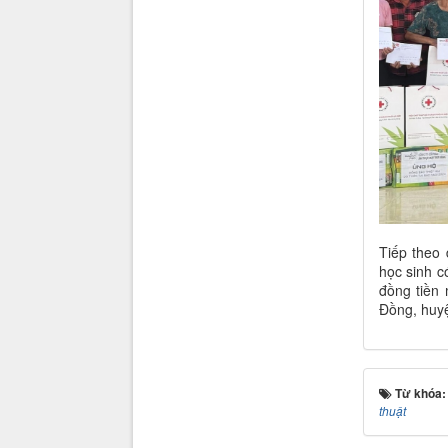
Tiếp theo
học sinh có
đồng tiền
Đồng, huyện
Từ khóa
thuật