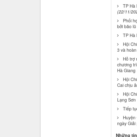
TP Hà N
(22/11/20
Phối h
bởi bão lũ
TP Hà N
Hội Chữ
3 và hoàn
Hỗ trợ 
chương trì
Hà Giang
Hội Chữ
Cai chịu 
Hội Chữ
Lạng Sơn b
Tiếp t
Huyện 
ngày Giải
Những tin