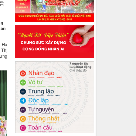
ng
oàn
ố Hà
 Thị
dựng