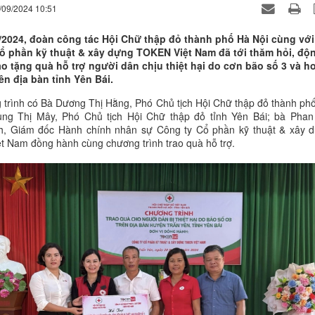
/09/2024 10:51
/2024, đoàn công tác Hội Chữ thập đỏ thành phố Hà Nội cùng với
ổ phần kỹ thuật & xây dựng TOKEN Việt Nam đã tới thăm hỏi, độ
rao tặng quà hỗ trợ người dân chịu thiệt hại do cơn bão số 3 và h
ên địa bàn tỉnh Yên Bái.
trình có Bà Dương Thị Hằng, Phó Chủ tịch Hội Chữ thập đỏ thành ph
ùng Thị Mây, Phó Chủ tịch Hội Chữ thập đỏ tỉnh Yên Bái; bà Phan
, Giám đốc Hành chính nhân sự Công ty Cổ phần kỹ thuật & xây 
 Nam đồng hành cùng chương trình trao quà hỗ trợ.