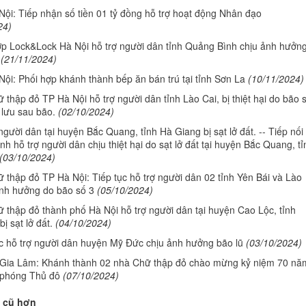
ội: Tiếp nhận số tiền 01 tỷ đồng hỗ trợ hoạt động Nhân đạo
24)
ợp Lock&Lock Hà Nội hỗ trợ người dân tỉnh Quảng Bình chịu ảnh hưởn
(21/11/2024)
ội: Phối hợp khánh thành bếp ăn bán trú tại tỉnh Sơn La
(10/11/2024)
 thập đỏ TP Hà Nội hỗ trợ người dân tỉnh Lào Cai, bị thiệt hại do bão 
 lưu sau bão.
(02/10/2024)
người dân tại huyện Bắc Quang, tỉnh Hà Giang bị sạt lở đất. -- Tiếp nối
nh hỗ trợ người dân chịu thiệt hại do sạt lở đất tại huyện Bắc Quang, tỉ
(03/10/2024)
 thập đỏ TP Hà Nội: Tiếp tục hỗ trợ người dân 02 tỉnh Yên Bái và Lào
ảnh hưởng do bão số 3
(05/10/2024)
 thập đỏ thành phố Hà Nội hỗ trợ người dân tại huyện Cao Lộc, tỉnh
ị sạt lở đất.
(04/10/2024)
ục hỗ trợ người dân huyện Mỹ Đức chịu ảnh hưởng bão lũ
(03/10/2024)
Gia Lâm: Khánh thành 02 nhà Chữ thập đỏ chào mừng kỷ niệm 70 nă
 phóng Thủ đô
(07/10/2024)
 cũ hơn