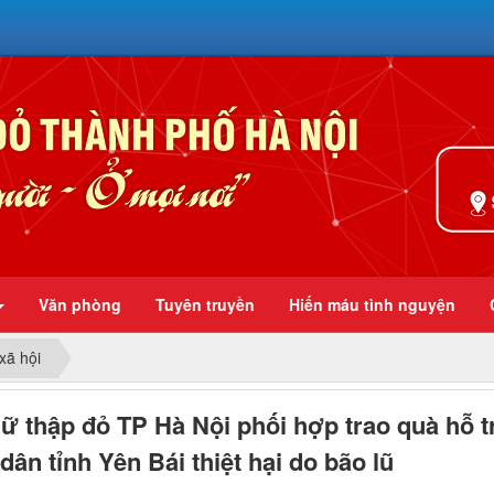
Ở mọi nơi
Văn phòng
Tuyên truyền
Hiến máu tình nguyện
xã hội
ữ thập đỏ TP Hà Nội phối hợp trao quà hỗ t
dân tỉnh Yên Bái thiệt hại do bão lũ