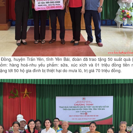
 Đồng, huyện Trấn Yên, tỉnh Yên Bái, đoàn đã trao tặng 50 suất quà 
gồm: hàng hoá-nhu yếu phẩm: sữa, xúc xích và 01 triệu đồng tiền 
ặng tới 50 hộ gia đình bị thiệt hại do mưa lũ, trị giá 70 triệu đồng.