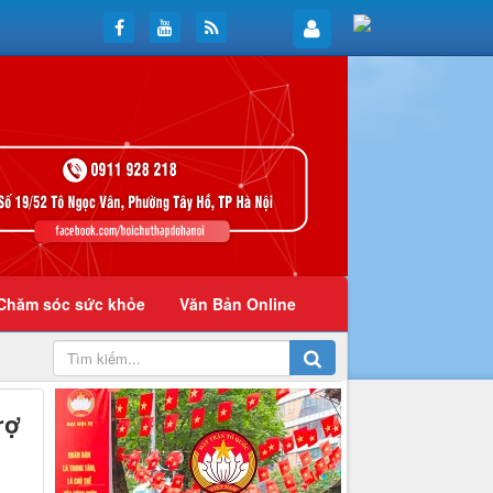
Chăm sóc sức khỏe
Văn Bản Online
rợ