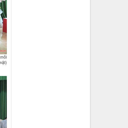
(mỗi
mặt)