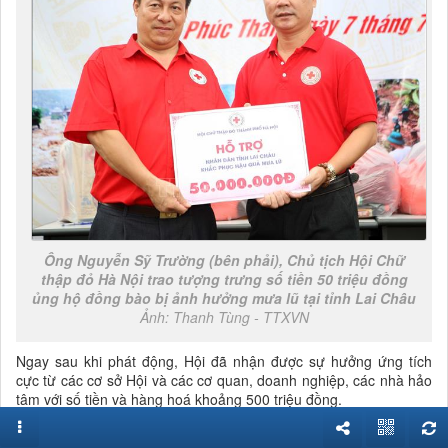
Ông Nguyễn Sỹ Trường (bên phải), Chủ tịch Hội Chữ
thập đỏ Hà Nội trao tượng trưng số tiền 50 triệu đồng
ủng hộ đồng bào bị ảnh hưởng mưa lũ tại tỉnh Lai Châu
Ảnh: Thanh Tùng - TTXVN
Ngay sau khi phát động, Hội đã nhận được sự hưởng ứng tích
cực từ các cơ sở Hội và các cơ quan, doanh nghiệp, các nhà hảo
tâm với số tiền và hàng hoá khoảng 500 triệu đồng.