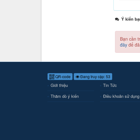
Ý kiến bạ
Bạn cần t
đây
để đă
QR-code
Đang truy cập: 53
Giới thiệu
Tin Tức
Thăm dò ý kiến
Điều khoản sử dụng