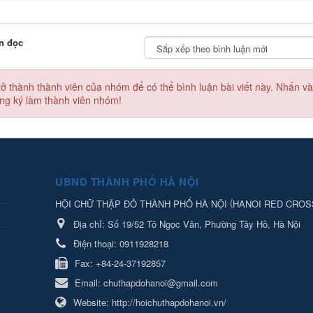
n đọc
rở thành thành viên của nhóm
để có thể bình luận bài viết này. Nhấn v
ng ký làm thành viên nhóm!
UBND THÀNH PHỐ HÀ NỘI
(
HỘI CHỮ THẬP ĐỎ THÀNH PHỐ HÀ NỘI
HANOI RED CROS
Địa chỉ:
Số 19/52 Tô Ngọc Vân, Phường Tây Hồ, Hà Nội
Điện thoại:
0911928218
Fax:
+84-24-37192857
Email:
chuthapdohanoi@gmail.com
Website:
http://hoichuthapdohanoi.vn/