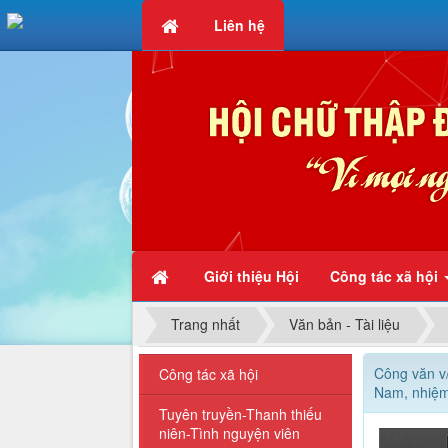
Liên hệ
Chữ thập đỏ - Vì mọi người, 
Giới thiệu Hội
Công tác xã hội
Trang nhất
Văn bản - Tài liệu
Công văn v/
Công tác xã hội
Nam, nhiệm
Tuyên truyền-Thanh thiếu
niên-Tình nguyện viên