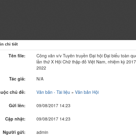
n chi tiết
Tên file:
Công văn v/v Tuyên truyền Đại hội Đại biểu toàn qu
lần thứ X Hội Chữ thập đỏ Việt Nam, nhiệm kỳ 2017
2022
Tác giả:
N/A
uộc chủ đề:
Văn bản - Tài liệu
»
Văn bản Hội
Gửi lên:
09/08/2017 14:23
Cập nhật:
09/08/2017 14:23
Người gửi:
admin