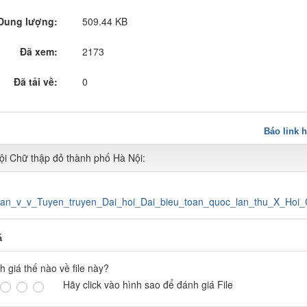
Dung lượng:
509.44 KB
Đã xem:
2173
Đã tải về:
0
Báo link 
Hội Chữ thập đỏ thành phố Hà Nội:
an_v_v_Tuyen_truyen_Dai_hoi_Dai_bieu_toan_quoc_lan_thu_X_Hoi
á
 giá thế nào về file này?
Hãy click vào hình sao để đánh giá File