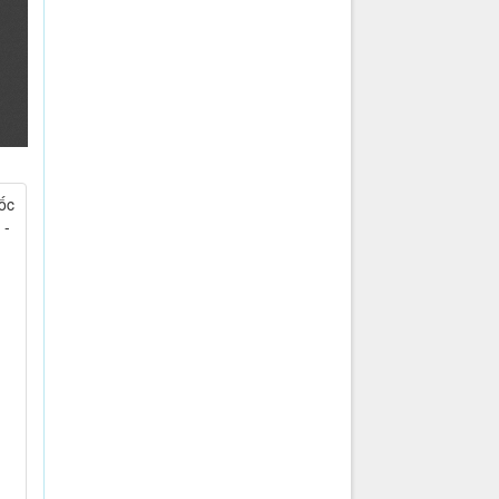
ốc
 -