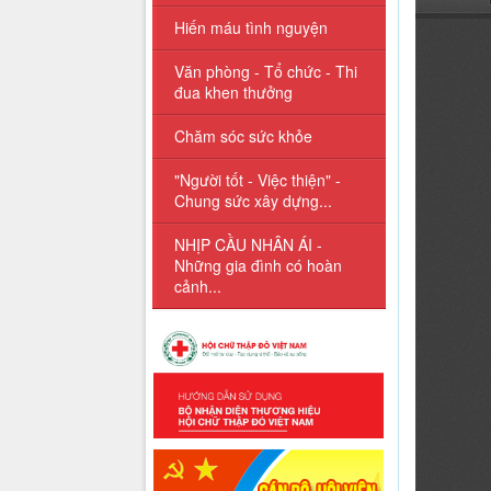
Hiến máu tình nguyện
Văn phòng - Tổ chức - Thi
đua khen thưởng
Chăm sóc sức khỏe
"Người tốt - Việc thiện" -
Chung sức xây dựng...
NHỊP CẦU NHÂN ÁI -
Những gia đình có hoàn
cảnh...